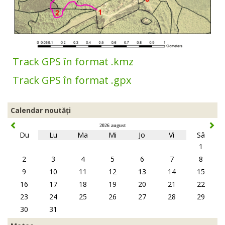
Track GPS în format .kmz
Track GPS în format .gpx
Calendar noutăți
2026 august
Du
Lu
Ma
Mi
Jo
Vi
Sâ
1
2
3
4
5
6
7
8
9
10
11
12
13
14
15
16
17
18
19
20
21
22
23
24
25
26
27
28
29
30
31