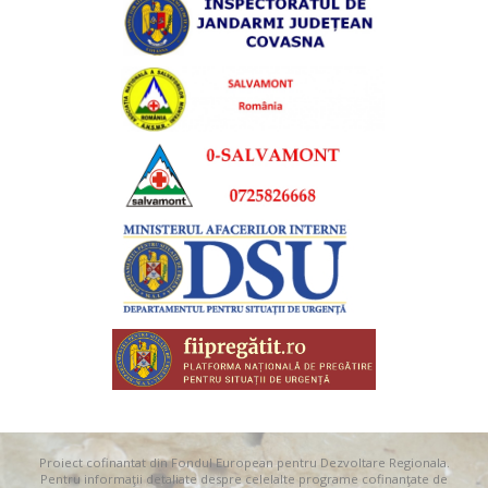
Proiect cofinantat din Fondul European pentru Dezvoltare Regionala.
Pentru informaţii detaliate despre celelalte programe cofinanţate de