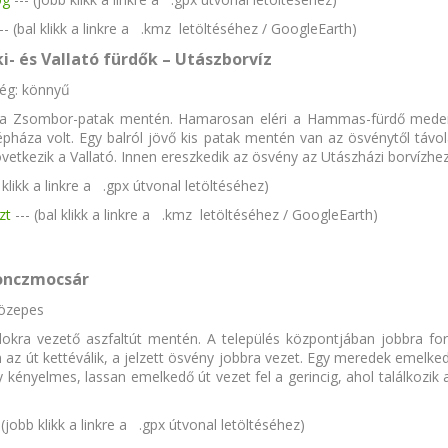
--- (bal klikk a linkre a .kmz letöltéséhez / GoogleEarth)
- és Vallató fürdők – Utászborvíz
ség: könnyű
ul a Zsombor-patak mentén. Hamarosan eléri a Hammas-fürdő mede
háza volt. Egy balról jövő kis patak mentén van az ösvénytől távo
övetkezik a Vallató. Innen ereszkedik az ösvény az Utászházi borvízhez
b klikk a linkre a .gpx útvonal letöltéséhez)
zt
--- (bal klikk a linkre a .kmz letöltéséhez / GoogleEarth)
Vonczmocsár
közepes
okra vezető aszfaltút mentén. A település központjában jobbra for
n az út kettéválik, a jelzett ösvény jobbra vezet. Egy meredek emelke
 kényelmes, lassan emelkedő út vezet fel a gerincig, ahol találkozik 
- (jobb klikk a linkre a .gpx útvonal letöltéséhez)