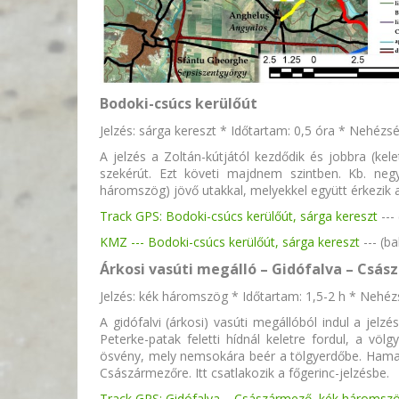
Bodoki-csúcs kerülőút
Jelzés: sárga kereszt * Időtartam: 0,5 óra * Nehézs
A jelzés a Zoltán-kútjától kezdődik és jobbra (kele
szekérút. Ezt követi majdnem szintben. Kb. neg
háromszög) jövő utakkal, melyekkel együtt érkezik 
Track GPS: Bodoki-csúcs kerülőút, sárga kereszt
---
KMZ ---
Bodoki-csúcs kerülőút, sárga kereszt
--- (b
Árkosi vasúti megálló – Gidófalva – Csá
Jelzés: kék háromszög * Időtartam: 1,5-2 h * Nehé
A gidófalvi (árkosi) vasúti megállóból indul a jelzé
Peterke-patak feletti hídnál keletre fordul, a völ
ösvény, mely nemsokára beér a tölgyerdőbe. Hamaro
Császármezőre. Itt csatlakozik a főgerinc-jelzésbe.
Track GPS: Gidófalva – Császármező, kék háromsz