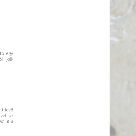
ató egy
ól (kék
tt levő
övet az
az út a