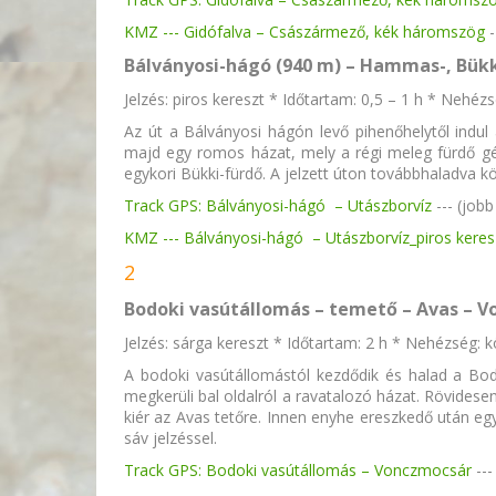
KMZ ---
Gidófalva – Császármező, kék háromszög
Bálványosi-hágó (940 m) – Hammas-, Bükki
Jelzés: piros kereszt * Időtartam: 0,5 – 1 h * Nehéz
Az út a Bálványosi hágón levő pihenőhelytől ind
majd egy romos házat, mely a régi meleg fürdő gép
egykori Bükki-fürdő. A jelzett úton továbbhaladva k
Track GPS: Bálványosi-hágó – Utászborvíz
--- (job
KMZ ---
Bálványosi-hágó – Utászborvíz_piros keres
2
Bodoki vasútállomás – temető – Avas – 
Jelzés: sárga kereszt * Időtartam: 2 h * Nehézség: 
A bodoki vasútállomástól kezdődik és halad a Bod
megkerüli bal oldalról a ravatalozó házat. Rövidese
kiér az Avas tetőre. Innen enyhe ereszkedő után egy
sáv jelzéssel.
Track GPS:
Bodoki vasútállomás – Vonczmocsár
--