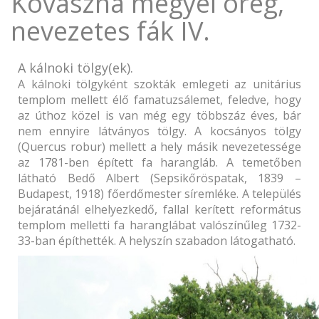
Kovászna megyei öreg,
nevezetes fák IV.
A kálnoki tölgy(ek).
A kálnoki tölgyként szokták emlegeti az unitárius
templom mellett élő famatuzsálemet, feledve, hogy
az úthoz közel is van még egy többszáz éves, bár
nem ennyire látványos tölgy. A kocsányos tölgy
(Quercus robur) mellett a hely másik nevezetessége
az 1781-ben épített fa harangláb. A temetőben
látható Bedő Albert (Sepsikőröspatak, 1839 –
Budapest, 1918) főerdőmester síremléke. A település
bejáratánál elhelyezkedő, fallal kerített református
templom melletti fa haranglábat valószínűleg 1732-
33-ban építhették. A helyszín szabadon látogatható.