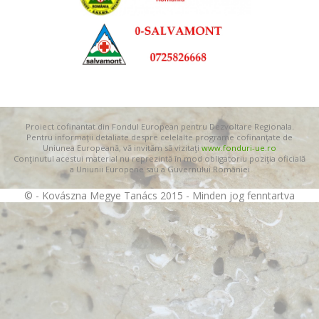
Proiect cofinantat din Fondul European pentru Dezvoltare Regionala.
Pentru informaţii detaliate despre celelalte programe cofinanţate de
Uniunea Europeană, vă invităm să vizitaţi
www.fonduri-ue.ro
Conţinutul acestui material nu reprezintă în mod obligatoriu poziţia oficială
a Uniunii Europene sau a Guvernului României
© - Kovászna Megye Tanács 2015 - Minden jog fenntartva