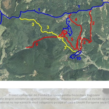
Proiect cofinantat din Fondul European pentru Dezvoltare Regionala.
iate despre celelalte programe cofinanţate de Uniunea Europeană, vă invităm să viz
material nu reprezintă în mod obligatoriu poziţia oficială a Uniunii Europene sau a