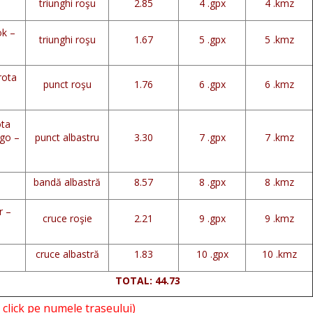
triunghi roşu
2.85
4 .gpx
4 .kmz
ok –
triunghi roşu
1.67
5 .gpx
5 .kmz
rota
punct roşu
1.76
6 .gpx
6 .kmz
ota
ogo –
punct albastru
3.30
7 .gpx
7 .kmz
bandă albastră
8.57
8 .gpx
8 .kmz
r –
cruce roşie
2.21
9 .gpx
9 .kmz
cruce albastră
1.83
10 .gpx
10 .kmz
 44.73
- click pe numele traseului)