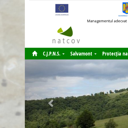
Managementul adecvat al 
C.J.P.N.S.
Salvamont
Protecția na
Previous