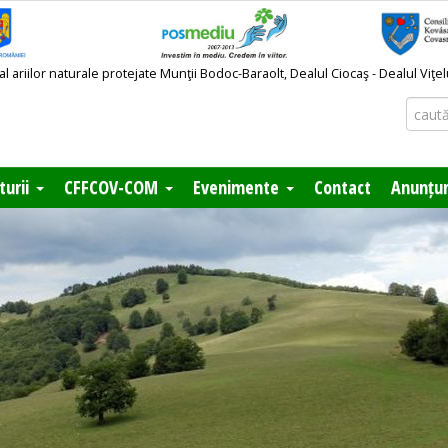
ariilor naturale protejate Munţii Bodoc-Baraolt, Dealul Ciocaş - Dealul Viţe
turii
CFFCOV-COM
Evenimente
Contact
Anunțur