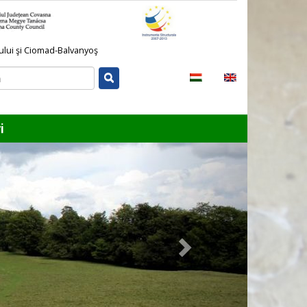
lului şi Ciomad-Balvanyoş
i
Next