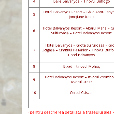
4
Băile Balvanyos – Tinovul Buffogo
Hotel Balvanyos Resort – Băile Apor-Lany
5
joncţiune tras 4
Hotel Balvanyos Resort – Altarul Maria – G
6
Sulfuroasă – Hotel Balvanyos Resort
Hotel Balvanyos – Grota Sulfuroasă – Gr
7
Ucigașă – Cimitirul Păsărilor – Tinovul Buff
Hotel Balvanyos
8
Bixad – tinovul Mohoş
Hotel Balvanyos Resort – Izvorul Zsombo
9
Izvorul Utasz
10
Cercul Csiszar
TOTAL:
(pentru descrierea detaliată a traseului ales 