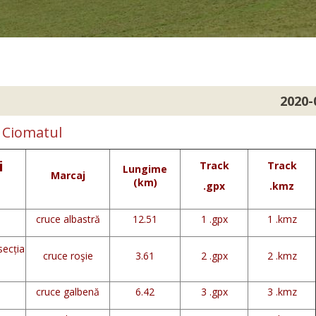
2020-
i Ciomatul
i
Track
Track
Lungime
Marcaj
(km)
.gpx
.kmz
cruce albastră
12.51
1 .gpx
1 .kmz
secția
cruce roşie
3.61
2 .gpx
2 .kmz
cruce galbenă
6.42
3 .gpx
3 .kmz