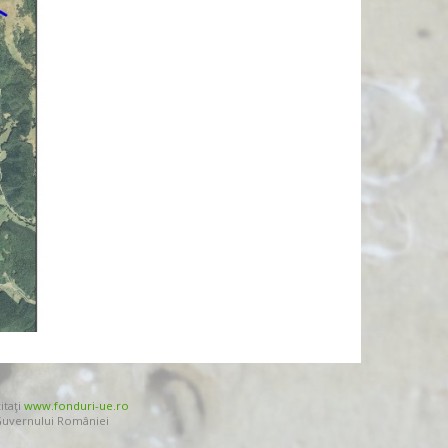
itaţi
www.fonduri-ue.ro
 Guvernului României