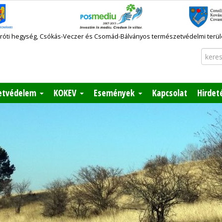
aróti hegység, Csókás-Veczer és Csomád-Bálványos természetvédelmi terül
etvédelem
KOKEV
Események
Kapcsolat
Hirdet