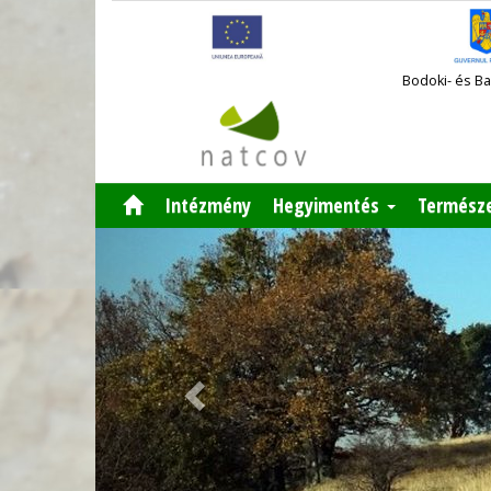
Bodoki- és B
Intézmény
Hegyimentés
Termész
Previous