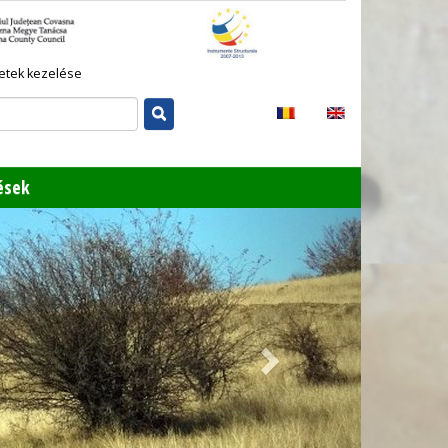
etek kezelése
ések
Next