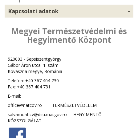
Kapcsolati adatok
-
Megyei Természetvédelmi és
Hegyimentő Központ
520003 - Sepsiszentgyörgy
Gábor Áron utca 1. szám
Kovászna megye, Románia
Telefon: +40 367 404 730
Fax: +40 367 404 731
E-mail:
office@natcov.ro - TERMÉSZETVÉDELEM
salvamont.cv@dsu.mai.gov.ro - HEGYIMENTŐ
KÖZSZOLGÁLAT