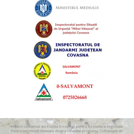
Proiect cofinantat din Fondul European pentru Dezvoltare Regionala.
Pentru informaţii detaliate despre celelalte programe cofinanţate de