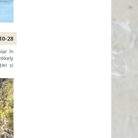
10-28
lar în
zékely
iei și