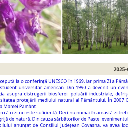
2025-
ncepută la o conferință UNESCO în 1969, iar prima Zi a Pămâ
i student universitar american. Din 1990 a devenit un eve
 asupra distrugerii biosferei, poluării industriale, defrișă
cesitatea protejării mediului natural al Pământului. În 2007
ă a Mamei Pământ.
 că o zi nu este suficientă. Deci nu numai în această zi treb
rijă de natură. Din cauza sărbătorilor de Paște, evenimentul
pilului anunțat de Consiliul Județean Covasna, va avea lo