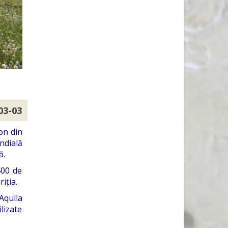
03-03
on din
ndială
ă.
400 de
iția.
Aquila
ilizate