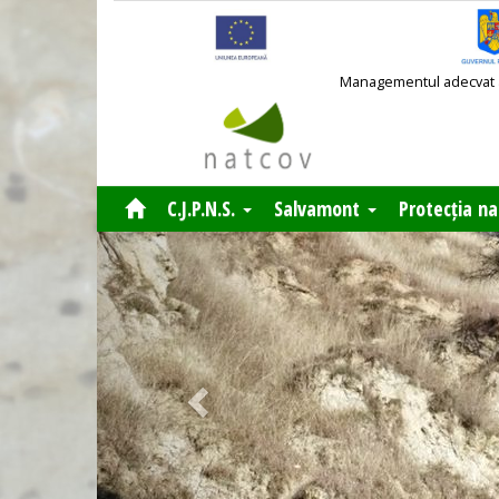
Managementul adecvat al 
C.J.P.N.S.
Salvamont
Protecția na
Previous