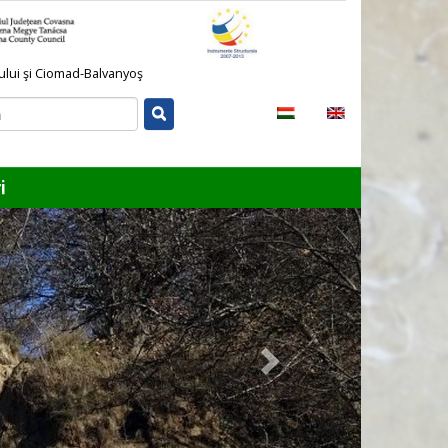
lului şi Ciomad-Balvanyoş
i
Next