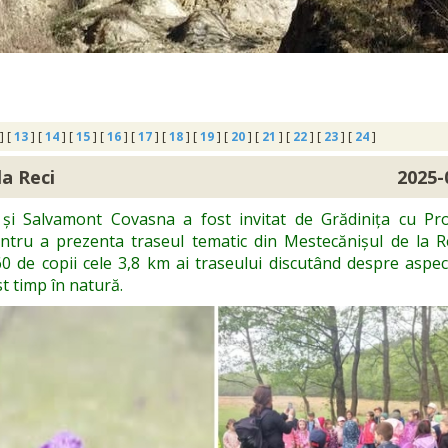
] [
13
] [
14
] [
15
] [
16
] [
17
] [
18
] [
19
] [
20
] [
21
] [
22
] [
23
] [
24
]
la Reci
2025-
 și Salvamont Covasna a fost invitat de Grădinița cu P
tru a prezenta traseul tematic din Mestecănișul de la Re
0 de copii cele 3,8 km ai traseului discutând despre aspec
t timp în natură.