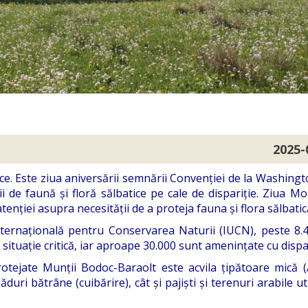
2025-
ce. Este ziua aniversării semnării Convenției de la Washingt
i de faună și floră sălbatice pe cale de dispariție. Ziua Mo
nției asupra necesității de a proteja fauna și flora sălbatic
Internațională pentru Conservarea Naturii (IUCN), peste 8.
o situație critică, iar aproape 30.000 sunt amenințate cu dispar
rotejate Munții Bodoc-Baraolt este acvila țipătoare mică (
uri bătrâne (cuibărire), cât și pajiști și terenuri arabile ut