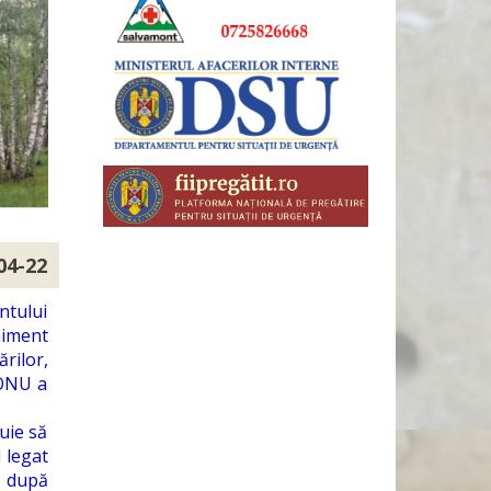
04-22
ntului
niment
rilor,
 ONU a
uie să
 legat
c după