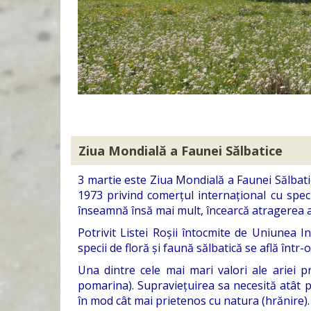
Ziua Mondială a Faunei Sălbatice
3 martie este Ziua Mondială a Faunei Sălbati
1973 privind comerțul internațional cu speci
înseamnă însă mai mult, încearcă atragerea ate
Potrivit Listei Roșii întocmite de Uniunea 
specii de floră și faună sălbatică se află într-
Una dintre cele mai mari valori ale ariei p
pomarina). Supraviețuirea sa necesită atât păd
în mod cât mai prietenos cu natura (hrănire).