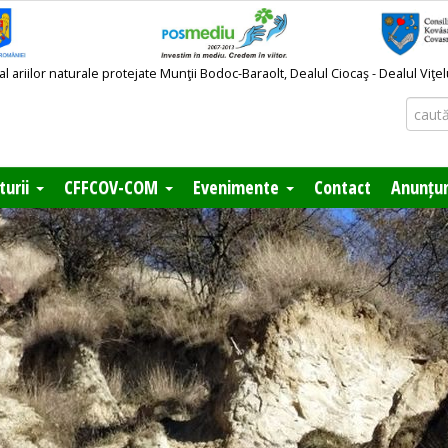
ariilor naturale protejate Munţii Bodoc-Baraolt, Dealul Ciocaş - Dealul Viţe
turii
CFFCOV-COM
Evenimente
Contact
Anunțur