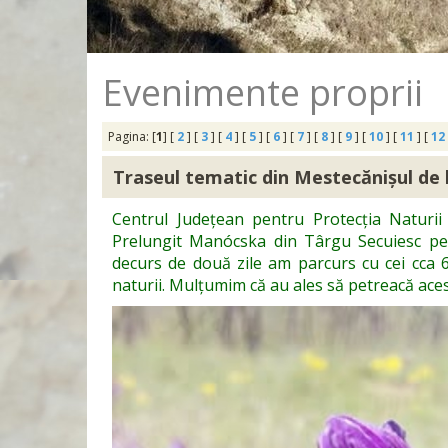
Evenimente proprii
Pagina: [
1
] [
2
] [
3
] [
4
] [
5
] [
6
] [
7
] [
8
] [
9
] [
10
] [
11
] [
12
Traseul tematic din Mestecănișul de 
Centrul Județean pentru Protecția Naturii
Prelungit Manócska din Târgu Secuiesc pen
decurs de două zile am parcurs cu cei cca 6
naturii. Mulțumim că au ales să petreacă aces