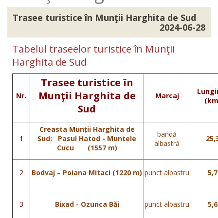
Trasee turistice în Munţii Harghita de Sud
2024-06-28
Tabelul traseelor turistice în Munţii
Harghita de Sud
Trasee turistice în
Lung
Munţii Harghita de
Nr.
Marcaj
(km
Sud
Creasta Munții Harghita de
bandă
1
Sud: Pasul Hatod - Muntele
25,
albastră
Cucu (1557 m)
2
Bodvaj – Poiana Mitaci (1220 m)
punct albastru
5,7
3
Bixad - Ozunca Băi
punct albastru
5,6