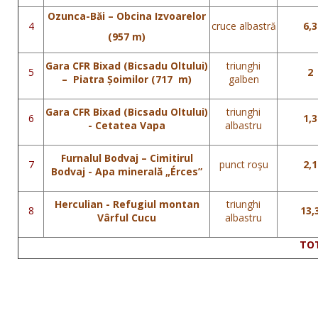
Ozunca-Băi – Obcina Izvoarelor
4
cruce albastră
6,3
(957 m)
Gara CFR Bixad (Bicsadu Oltului)
triunghi
5
2
– Piatra Șoimilor (717 m)
galben
Gara CFR Bixad (Bicsadu Oltului)
triunghi
6
1,3
- Cetatea Vapa
albastru
Furnalul Bodvaj – Cimitirul
7
punct roşu
2,1
Bodvaj - Apa minerală „Érces”
Herculian - Refugiul montan
triunghi
8
13,
Vârful Cucu
albastru
TOTAL: 61,6