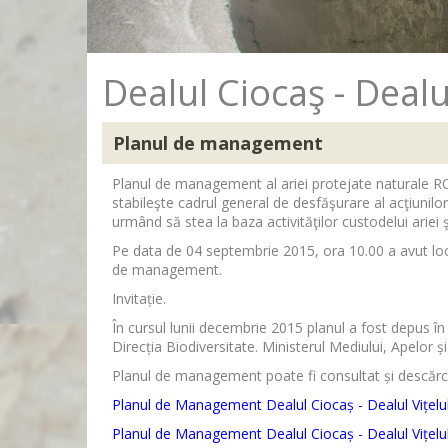
Dealul Ciocaş - Dealul
Planul de management
Planul de management al ariei protejate naturale RO
stabileşte cadrul general de desfăşurare al acţiunilo
urmând să stea la baza activităţilor custodelui ariei şi
Pe data de 04 septembrie 2015, ora 10.00 a avut loc l
de management.
Invitație.
În cursul lunii decembrie 2015 planul a fost depus în
Direcția Biodiversitate. Ministerul Mediului, Apelor ș
Planul de management poate fi consultat și descărca
Planul de Management Dealul Ciocaș - Dealul Vițelulu
Planul de Management Dealul Ciocaș - Dealul Vițelulu