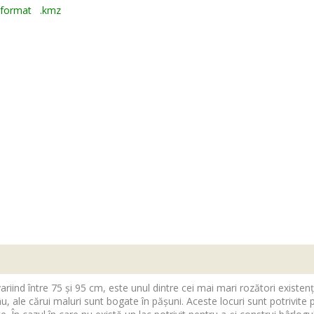
în format .kmz
ariind între 75 și 95 cm, este unul dintre cei mai mari rozători existenț
râu, ale cărui maluri sunt bogate în pășuni. Aceste locuri sunt potrivite 