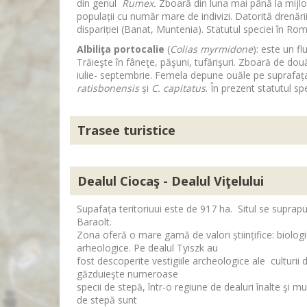
din genul
Rumex.
Zboară din luna mai până la mijlo
populații cu număr mare de indivizi. Datorită drenări
dispariției (Banat, Muntenia). Statutul speciei în Rom
Albiliţa portocalie
(
Colias myrmidone
): este un f
Trăieşte în fâneţe, păşuni, tufărişuri. Zboară de două or
iulie- septembrie. Femela depune ouăle pe suprafața
ratisbonensis
și
C. capitatus
. În prezent statutul sp
Trasee turistice
Dealul Ciocaş - Dealul Viţelului
Supafața teritoriuui este de 917 ha. Situl se suprap
Baraolt.
Zona oferă o mare gamă de valori științifice: biologi
arheologice. Pe dealul Tyiszk au
fost descoperite vestigiile archeologice ale culturii de
găzduieşte numeroase
specii de stepă, într-o regiune de dealuri înalte şi m
de stepă sunt