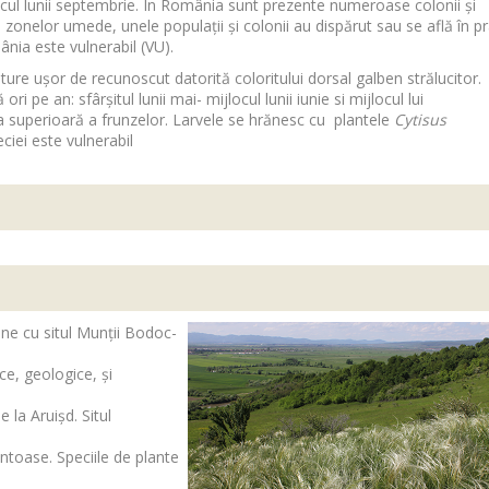
cul lunii septembrie. În România sunt prezente numeroase colonii și
i zonelor umede, unele populații și colonii au dispărut sau se află în p
ânia este vulnerabil (VU).
luture ușor de recunoscut datorită coloritului dorsal galben strălucitor.
i pe an: sfârșitul lunii mai- mijlocul lunii iunie si mijlocul lui
 superioară a frunzelor. Larvele se hrănesc cu plantele
Cytisus
eciei este vulnerabil
une cu situl Munții Bodoc-
ce, geologice, și
 la Aruișd. Situl
untoase. Speciile de plante