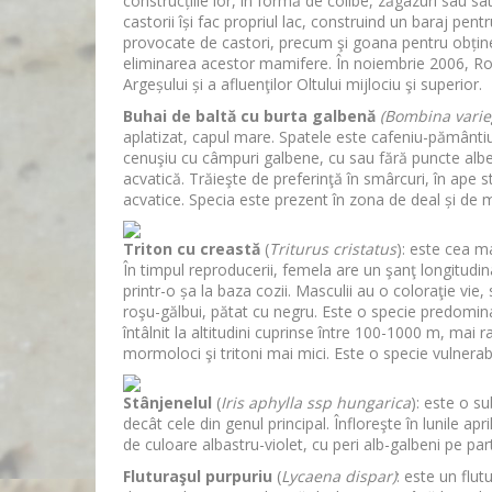
construcțiile lor, în formă de colibe, zăgazuri sau sat
castorii își fac propriul lac, construind un baraj pent
provocate de castori, precum şi goana pentru obținere
eliminarea acestor mamifere. În noiembrie 2006, Rom
Argeșului și a afluenţilor Oltului mijlociu şi superior.
Buhai de baltă cu burta galbenă
(Bombina varie
aplatizat, capul mare. Spatele este cafeniu-pământi
cenuşiu cu câmpuri galbene, cu sau fără puncte albe.
acvatică. Trăieşte de preferinţă în smârcuri, în ape 
acvatice. Specia este prezent în zona de deal și de 
Triton cu creastă
(
Triturus cristatus
): este cea m
În timpul reproducerii, femela are un şanţ longitudin
printr-o șa la baza cozii. Masculii au o coloraţie vi
roşu-gălbui, pătat cu negru. Este o specie predomin
întâlnit la altitudini cuprinse între 100-1000 m, ma
mormoloci şi tritoni mai mici. Este o specie vulnerabi
Stânjenelul
(
Iris aphylla ssp hungarica
): este o s
decât cele din genul principal. Înfloreşte în lunile apr
de culoare albastru-violet, cu peri alb-galbeni pe pa
Fluturaşul purpuriu
(
Lycaena dispar)
: este un flut