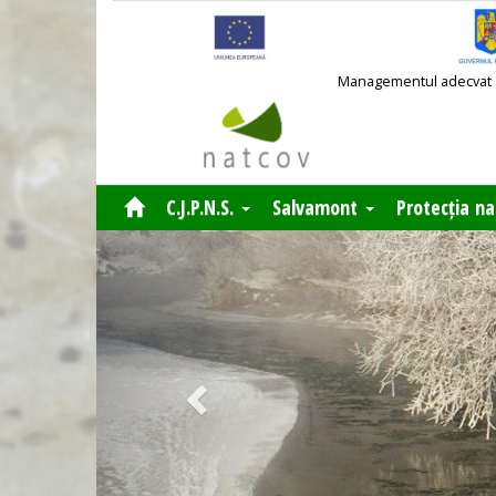
Managementul adecvat al 
C.J.P.N.S.
Salvamont
Protecția na
Previous