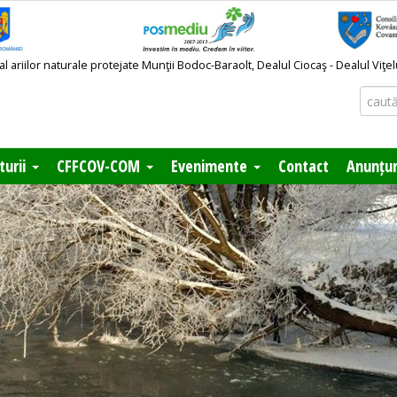
ariilor naturale protejate Munţii Bodoc-Baraolt, Dealul Ciocaş - Dealul Viţe
turii
CFFCOV-COM
Evenimente
Contact
Anunțur