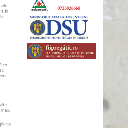
,
ubele
i, la
ii
-
8 cm.
usc
enul
alte
t mari,
 plante