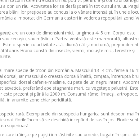
e. În cazul în care nu există un lac potrivit pentru a-şi construi bârlogul
ru a opri un râu. Activitatea lor se desfășoară în tot cursul anului. Pag
a blănii lor prețioase au condus la o vânare intensă și, în unele locur
ânia a importat din Germania castori în vederea repopulării zonei Vă
gata)
: are un corp de dimensiuni mici, lungimea 4- 5 cm. Corpul este
u sau cenuşiu, sau măsliniu. Partea ventrală este marmorată, albastru
 Este o specie cu activitate atât diurnă cât şi nocturnă, preponderent
stătătoare. Hrana constă din insecte, viermi, moluşte mici, terestre şi
munte.
ai mare specie de triton din România. Masculul 13- 4 cm, femela 16-1
al dorsal, iar masculul o creastă dorsală înaltă, zimţată, întreruptă br
e, specifică: dorsal cafenie-măslinie, cu pete de un negru intens. Abdom
at acvatică, preferând ape stagnante mari, cu vegetaţie palustră. Este
i rar este prezent și până la 2000 m. Consumă râme, limacşi, artropode,
lă, în anumite zone chiar periclitată.
ubspecie rară. Exemplarele din subspecia hungarica sunt deseori mai în
ilie-mai, florile încep să se deschidă începând de sus în jos. Florile sun
rtea superioară.
ure care trăieşte pe pajiști înmlăștinite sau umede, bogate în specii de