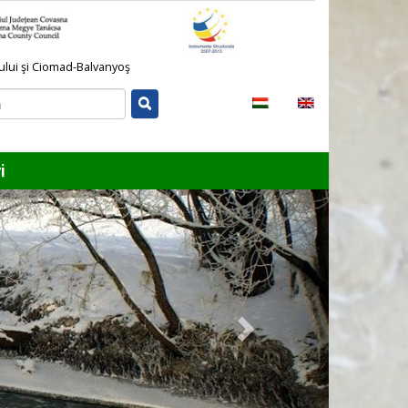
lului şi Ciomad-Balvanyoş
i
Next