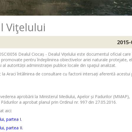
 Viţelului
2015-
SCI0056 Dealul Ciocaș - Dealul Vițelului este documentul oficial care
r promovate pentru îndeplinirea obiectivelor ariei naturale protejate, e
 al autorității administrației publice locale din spaţiul analizat.
a Araci întâlnirea de consultare cu factorii intersați aferentă acestui 
 vederea aprobării la Ministerul Mediului, Apelor și Padurilor (MMAP),
i Pădurilor a aprobat planul prin Ordinul nr. 997 din 27.05.2016.
t aici:
i, partea I.
i, partea II.