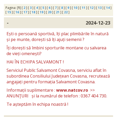
Pagina: [
1
] [
2
] [
3
] [
4
] [
5
] [
6
] [
7
] [
8
] [
9
] [
10
] [
11
] [
12
] [
13
] [
14
]
[
15
] [
16
] [
17
] [
18
] [
19
] [
20
] [
21
] [
22
]
-
2024-12-23
Ești o persoană sportivă, îți plac plimbările în natură
și pe munte, dorești să îți ajuți semenii ?
Îți dorești să îmbini sporturile montane cu salvarea
de vieți omenești?
HAI ÎN ECHIPA SALVAMONT !
Serviciul Public Salvamont Covasna, serviciu aflat în
subordinea Consiliului Județean Covasna, recrutează
angajați pentru formația Salvamont Covasna.
Informații suplimentare :
www.natcov.ro
>>
ANUNŢURI și la numărul de telefon : 0367 404 730.
Te așteptăm în echipa noastră !