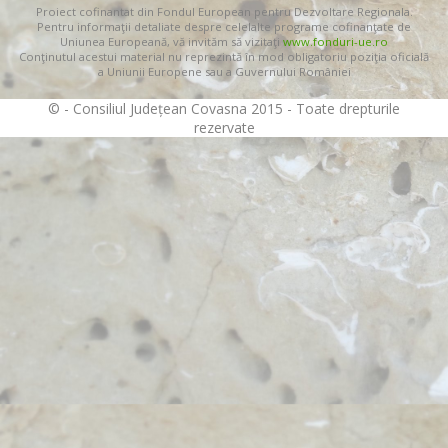
Proiect cofinantat din Fondul European pentru Dezvoltare Regionala.
Pentru informaţii detaliate despre celelalte programe cofinanţate de
Uniunea Europeană, vă invităm să vizitaţi
www.fonduri-ue.ro
Conţinutul acestui material nu reprezintă în mod obligatoriu poziţia oficială
a Uniunii Europene sau a Guvernului României
© - Consiliul Județean Covasna 2015 - Toate drepturile
rezervate