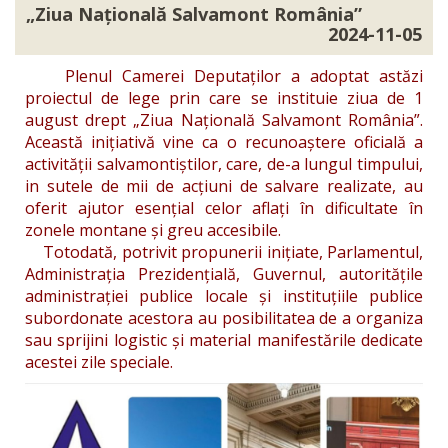
„Ziua Națională Salvamont România”
2024-11-05
Plenul Camerei Deputaților a adoptat astăzi
proiectul de lege prin care se instituie ziua de 1
august drept „Ziua Națională Salvamont România”.
Această inițiativă vine ca o recunoaștere oficială a
activității salvamontiștilor, care, de-a lungul timpului,
in sutele de mii de acțiuni de salvare realizate, au
oferit ajutor esențial celor aflați în dificultate în
zonele montane și greu accesibile.
Totodată, potrivit propunerii inițiate, Parlamentul,
Administrația Prezidențială, Guvernul, autoritățile
administrației publice locale și instituțiile publice
subordonate acestora au posibilitatea de a organiza
sau sprijini logistic și material manifestările dedicate
acestei zile speciale.