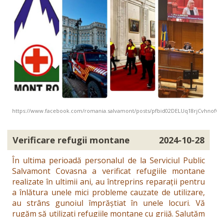
https://www.facebook.com/romania.salvamont/posts/pfbid02DELUq18rjCv
Verificare refugii montane
2024-10-28
În ultima perioadă personalul de la Serviciul Public
Salvamont Covasna a verificat refugiile montane
realizate în ultimii ani, au întreprins reparații pentru
a înlătura unele mici probleme cauzate de utilizare,
au strâns gunoiul împrăștiat în unele locuri. Vă
rugăm să utilizați refugiile montane cu grijă. Salutăm