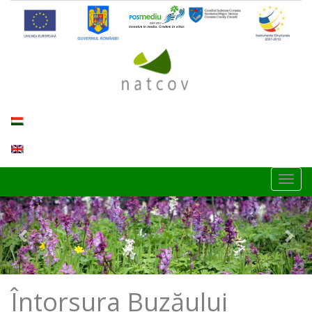
Toggl
navig
Previous
Nex
Întorsura Buzăului