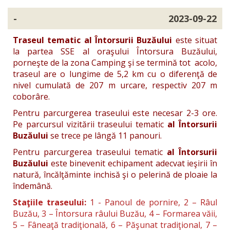
-
2023-09-22
Traseul tematic al Întorsurii Buzăului
este situat
la partea SSE al oraşului Întorsura Buzăului,
porneşte de la zona Camping şi se termină tot acolo,
traseul are o lungime de 5,2 km cu o diferenţă de
nivel cumulată de 207 m urcare, respectiv 207 m
coborâre.
Pentru parcurgerea traseului este necesar 2-3 ore.
Pe parcursul vizitării traseului tematic
al Întorsurii
Buzăului
se trece pe lângă 11 panouri.
Pentru parcurgerea traseului tematic
al Întorsurii
Buzăului
este binevenit echipament adecvat ieşirii în
natură, încălţăminte inchisă şi o pelerină de ploaie la
îndemână.
Staţiile traseului:
1 - Panoul de pornire, 2 – Râul
Buzău, 3 – Întorsura râului Buzău, 4 – Formarea văii,
5 – Fâneaţă tradiţională, 6 – Păşunat tradiţional, 7 –