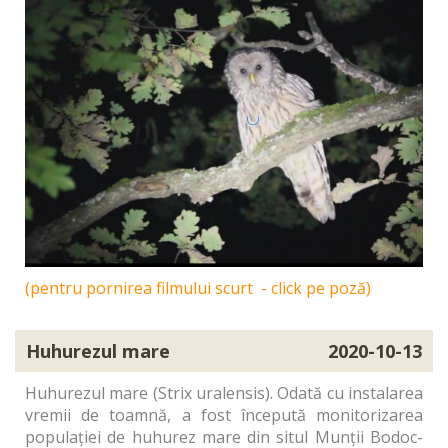
(pentru pornirea filmului scurt - click pe poză)
Huhurezul mare
2020-10-13
Huhurezul mare (Strix uralensis). Odată cu instalarea
vremii de toamnă, a fost începută monitorizarea
populației de huhurez mare din situl Munții Bodoc-