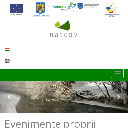
Toggl
navig
Previous
Nex
Evenimente proprii