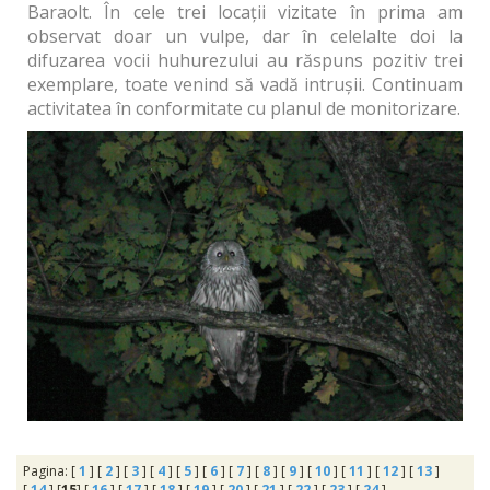
Baraolt. În cele trei locații vizitate în prima am
observat doar un vulpe, dar în celelalte doi la
difuzarea vocii huhurezului au răspuns pozitiv trei
exemplare, toate venind să vadă intrușii. Continuam
activitatea în conformitate cu planul de monitorizare.
Pagina: [
1
] [
2
] [
3
] [
4
] [
5
] [
6
] [
7
] [
8
] [
9
] [
10
] [
11
] [
12
] [
13
]
[
14
] [
15
] [
16
] [
17
] [
18
] [
19
] [
20
] [
21
] [
22
] [
23
] [
24
]