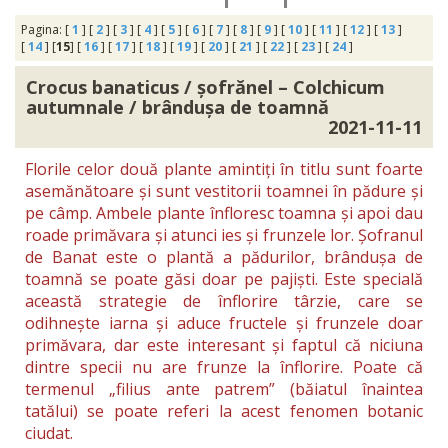
Pagina: [
1
] [
2
] [
3
] [
4
] [
5
] [
6
] [
7
] [
8
] [
9
] [
10
] [
11
] [
12
] [
13
]
[
14
] [
15
] [
16
] [
17
] [
18
] [
19
] [
20
] [
21
] [
22
] [
23
] [
24
]
Crocus banaticus / șofrănel – Colchicum
autumnale / brândușa de toamnă
2021-11-11
Florile celor două plante amintiți în titlu sunt foarte
asemănătoare și sunt vestitorii toamnei în pădure și
pe câmp. Ambele plante înfloresc toamna și apoi dau
roade primăvara și atunci ies și frunzele lor. Șofranul
de Banat este o plantă a pădurilor, brândușa de
toamnă se poate găsi doar pe pajiști. Este specială
această strategie de înflorire târzie, care se
odihnește iarna și aduce fructele și frunzele doar
primăvara, dar este interesant și faptul că niciuna
dintre specii nu are frunze la înflorire. Poate că
termenul „filius ante patrem” (băiatul înaintea
tatălui) se poate referi la acest fenomen botanic
ciudat.