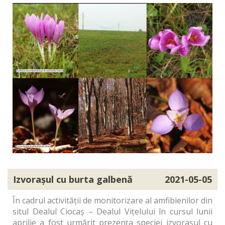
Izvorașul cu burta galbenă
2021-05-05
În cadrul activității de monitorizare al amfibienilor din
situl Dealul Ciocaș – Dealul Vițelului în cursul lunii
aprilie a fost urmărit prezența speciei izvorașul cu