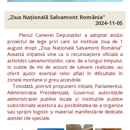
„Ziua Națională Salvamont România”
2024-11-05
Plenul Camerei Deputaților a adoptat astăzi
proiectul de lege prin care se instituie ziua de 1
august drept „Ziua Națională Salvamont România”.
Această inițiativă vine ca o recunoaștere oficială a
activității salvamontiștilor, care, de-a lungul timpului,
in sutele de mii de acțiuni de salvare realizate, au
oferit ajutor esențial celor aflați în dificultate în
zonele montane și greu accesibile.
Totodată, potrivit propunerii inițiate, Parlamentul,
Administrația Prezidențială, Guvernul, autoritățile
administrației publice locale și instituțiile publice
subordonate acestora au posibilitatea de a organiza
sau sprijini logistic și material manifestările dedicate
acestei zile speciale.