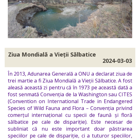
Ziua Mondială a Vieții Sălbatice
2024-03-03
În 2013, Adunarea Generală a ONU a declarat ziua de
trei martie a fi Ziua Mondială a Vieții Sălbatice. A fost
aleasă această zi pentru că în 1973 pe această dată a
fost senmată Convenția de la Washington sau CITES
(Convention on International Trade in Endangered
Species of Wild Fauna and Flora – Convenția privind
comerțul internațional cu specii de faună și floră
sălbatice pe cale de dispariție). Este necesar de
subliniat că nu este important doar păstrarea
speciilor pe cale de dispariție, ci a tuturor speciilor,