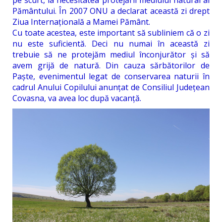
pe scurt, la necesitatea protejării mediului natural al
Pământului. În 2007 ONU a declarat această zi drept
Ziua Internațională a Mamei Pământ.
Cu toate acestea, este important să subliniem că o zi
nu este suficientă. Deci nu numai în această zi
trebuie să ne protejăm mediul înconjurător și să
avem grijă de natură. Din cauza sărbătorilor de
Paște, evenimentul legat de conservarea naturii în
cadrul Anului Copilului anunțat de Consiliul Județean
Covasna, va avea loc după vacanță.