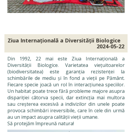
Ziua Internațională a Diversității Biologice
2024-05-22
Din 1992, 22 mai este Ziua Internațională a
Diversității Biologice. Varietatea viețuitoarelor
(biodiversitatea) este garanția rezistenței la
schimbările de mediu și în fond a vieții pe Pământ.
Fiecare specie joacă un rol în interacțiunea speciilor.
Un habitat poate trece fără probleme majore asupra
dispariției câtorva specii, dar extincția mai multora
sau creșterea excesivă a indivizilor din unele poate
provoca schimbări ireversibile, care în cele din urmă
au un impact asupra calității vieții umane.
Să protejăm împreună natura!