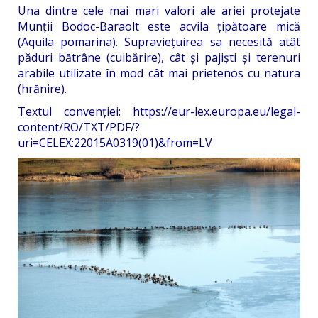
Una dintre cele mai mari valori ale ariei protejate
Munții Bodoc-Baraolt este acvila țipătoare mică
(Aquila pomarina). Supraviețuirea sa necesită atât
păduri bătrâne (cuibărire), cât și pajiști și terenuri
arabile utilizate în mod cât mai prietenos cu natura
(hrănire).
Textul convenției:
https://eur-lex.europa.eu/legal-
content/RO/TXT/PDF/?
uri=CELEX:22015A0319(01)&from=LV