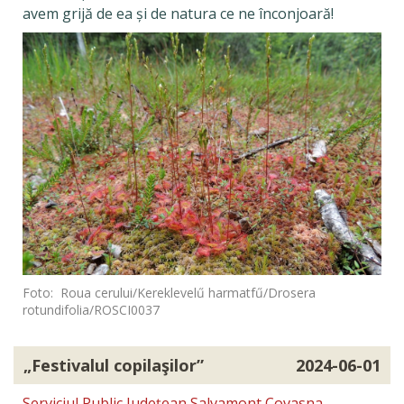
avem grijă de ea și de natura ce ne înconjoară!
Foto: Roua cerului/Kereklevelű harmatfű/Drosera
rotundifolia/ROSCI0037
„Festivalul copilaşilor”
2024-06-01
Serviciul Public Județean Salvamont Covasna