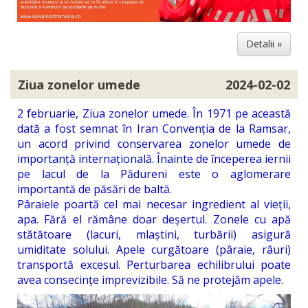
Detalii »
Ziua zonelor umede
2024-02-02
2 februarie, Ziua zonelor umede. În 1971 pe această
dată a fost semnat în Iran Convenția de la Ramsar,
un acord privind conservarea zonelor umede de
importanță internațională. Înainte de începerea iernii
pe lacul de la Pădureni este o aglomerare
importantă de păsări de baltă.
Pâraiele poartă cel mai necesar ingredient al vieții,
apa. Fără el rămâne doar deșertul. Zonele cu apă
stătătoare (lacuri, mlaștini, turbării) asigură
umiditate solului. Apele curgătoare (pâraie, râuri)
transportă excesul. Perturbarea echilibrului poate
avea consecințe imprevizibile. Să ne protejăm apele.