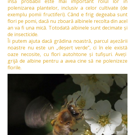
însă probabil este mai important rolul lor în
polenizarea plantelor, inclusiv a celor cultivate (de
exemplu pomii fructiferi). Când e frig degeaba sunt
flori pe pomi, dacă nu zboară albinele recolta din acel
an va fi una mică. Totodată albinele sunt decimate și
de insecticide.
Îi putem ajuta dacă grădina noastră, parcul așezării
noastre nu este un „deșert verde”, ci în ele există
oaze necosite, cu flori autohtone și tufișuri. Aveți
grijă de albine pentru a avea cine să ne polenizeze
florile.