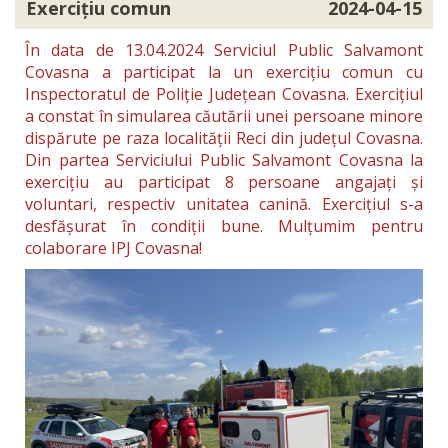
Exercițiu comun
2024-04-15
În data de 13.04.2024 Serviciul Public Salvamont
Covasna a participat la un exercițiu comun cu
Inspectoratul de Poliție Județean Covasna. Exercițiul
a constat în simularea căutării unei persoane minore
dispărute pe raza localității Reci din județul Covasna.
Din partea Serviciului Public Salvamont Covasna la
exercițiu au participat 8 persoane angajați și
voluntari, respectiv unitatea canină. Exercițiul s-a
desfășurat în condiții bune. Mulțumim pentru
colaborare IPJ Covasna!