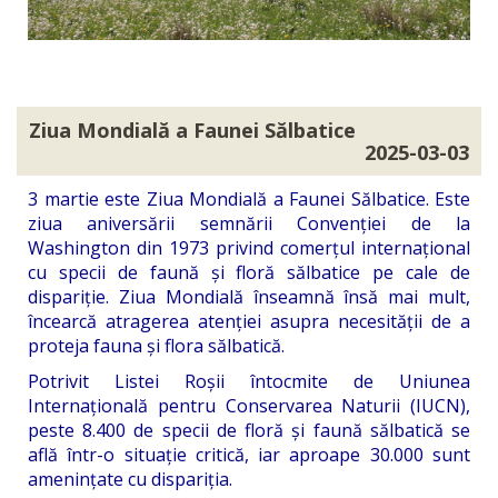
Ziua Mondială a Faunei Sălbatice
2025-03-03
3 martie este Ziua Mondială a Faunei Sălbatice. Este
ziua aniversării semnării Convenției de la
Washington din 1973 privind comerțul internațional
cu specii de faună și floră sălbatice pe cale de
dispariție. Ziua Mondială înseamnă însă mai mult,
încearcă atragerea atenției asupra necesității de a
proteja fauna și flora sălbatică.
Potrivit Listei Roșii întocmite de Uniunea
Internațională pentru Conservarea Naturii (IUCN),
peste 8.400 de specii de floră și faună sălbatică se
află într-o situație critică, iar aproape 30.000 sunt
amenințate cu dispariția.