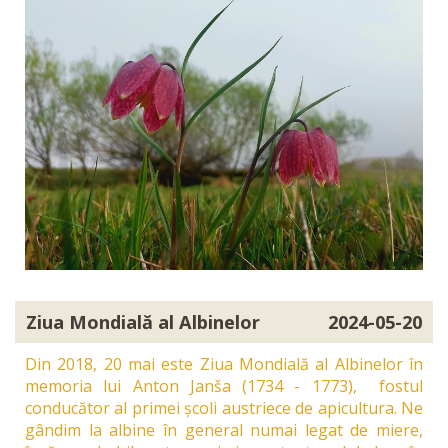
Ziua Mondială al Albinelor
2024-05-20
Din 2018, 20 mai este Ziua Mondială al Albinelor în
memoria lui Anton Janša (1734 - 1773), fostul
conducător al primei școli austriece de apicultura. Ne
gândim la albine în general numai legat de miere,